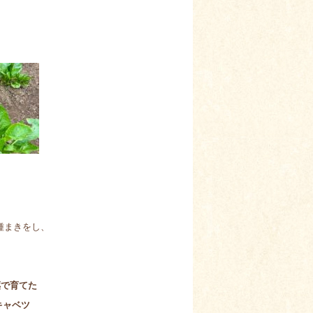
種まきをし、
薬で育てた
キャベツ