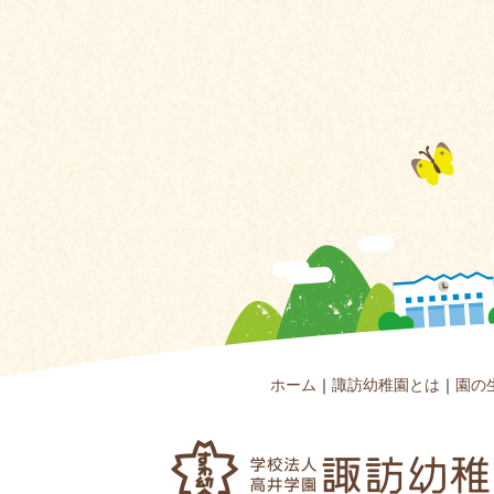
ホーム
｜
諏訪幼稚園とは
｜
園の