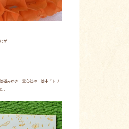
たが、
絵磯みゆき 童心社や、絵本「トリ
た。