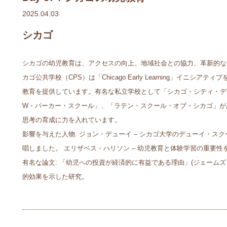
2025.04.03
シカゴ
シカゴの幼児教育は、アクセスの向上、地域社会との協力、革新的な
カゴ公共学校（CPS）は「Chicago Early Learning」イニシアテ
教育を提供しています。有名な私立学校として「シカゴ・シティ・デ
W・パーカー・スクール」、「ラテン・スクール・オブ・シカゴ」が
思考の育成に力を入れています。
影響を与えた人物: ジョン・デューイ – シカゴ大学のデューイ・ス
唱しました。 エリザベス・ハリソン – 幼児教育と体験学習の重要性
有名な論文: 「幼児への投資が経済的に有益である理由」(ジェームズ・
的効果を示した研究。