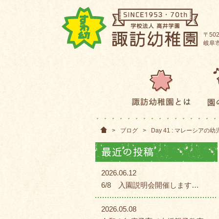
〒502
岐阜市
>
ブログ
>
Day 41 : マレーシアの
2026.06.12
6/8 入園説明会開催します…
2026.05.08