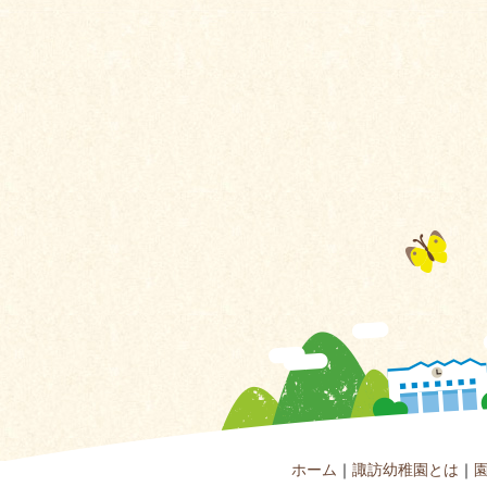
ホーム
｜
諏訪幼稚園とは
｜