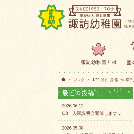
〒502
岐阜市
>
ブログ
>
1/29 掘る（砂場での様
2026.06.12
6/8 入園説明会開催します…
2026.05.08