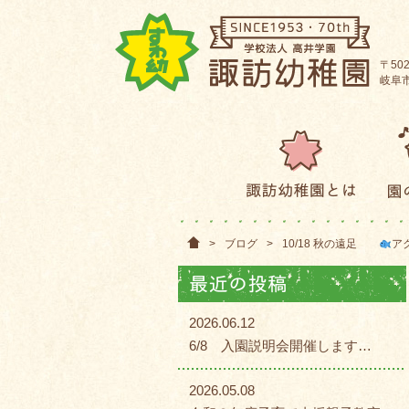
〒502
岐阜市
>
ブログ
>
10/18 秋の遠足
ア
2026.06.12
6/8 入園説明会開催します…
2026.05.08