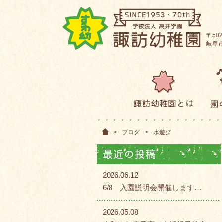
〒502
岐阜市
>
ブログ
>
水遊び
2026.06.12
6/8 入園説明会開催します…
2026.05.08