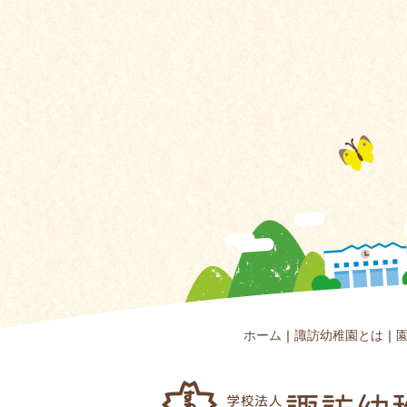
ホーム
｜
諏訪幼稚園とは
｜