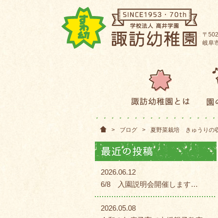
〒502
岐阜市
>
ブログ
>
夏野菜栽培 きゅうりの
2026.06.12
6/8 入園説明会開催します…
2026.05.08