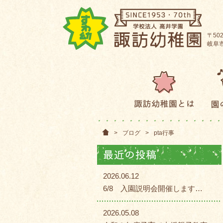
〒502
岐阜市
>
ブログ
>
pta行事
2026.06.12
6/8 入園説明会開催します…
2026.05.08